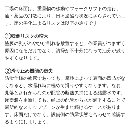
工場の床面は、重量物の移動やフォークリフトの走行、
油・薬品の飛散により、日々過酷な状況にさらされていま
す。床の劣化によるリスクは以下の通りです。
①
転倒リスクの増大
塗膜の剥がれやひび割れを放置すると、作業員がつまずく
原因になるだけでなく、清掃が不十分になって油分が残り
やすくなります。
②
滑り止め機能の喪失
防滑仕様の塗床であっても、摩耗によって表面の凹凸がな
くなると、水濡れ時に極めて滑りやすくなります。なお、
見落とされがちなのが配管の断熱欠損による結露水です。
床塗装を更新しても、頭上の配管から水が滴下することで
局所的なスリップゾーンが生まれ続けるケースがありま
す。床面だけでなく、設備側の防露状態も合わせて確認す
るようにしましょう。