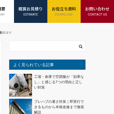
概要
概算お見積り
お役立ち資料
お問い合わせ
ANY
ESTIMATE
DOWNLOAD
CONTACT US
案のコツ
よく見られている記事
1
工場・倉庫で空調服が「効果な
し」と感じる7つの理由と正し
い対策
2
プレハブの暑さ対策｜即実行で
きるものから本格改修まで徹底
解説