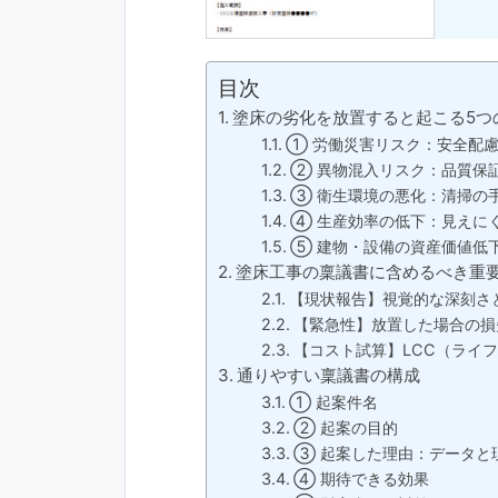
目次
塗床の劣化を放置すると起こる5つ
① 労働災害リスク：安全配
② 異物混入リスク：品質保
③ 衛生環境の悪化：清掃の
④ 生産効率の低下：見えに
⑤ 建物・設備の資産価値低
塗床工事の稟議書に含めるべき重
【現状報告】視覚的な深刻さ
【緊急性】放置した場合の損
【コスト試算】LCC（ライ
通りやすい稟議書の構成
① 起案件名
② 起案の目的
③ 起案した理由：データと
④ 期待できる効果