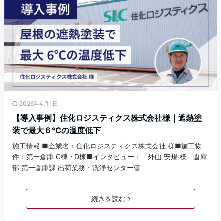
2026年4月1日
【導入事例】住化ロジスティクス株式会社様｜遮熱塗
装で最大６℃の温度低下
施工情報 ■企業名：住化ロジスティクス株式会社 様■施工物
件：第一倉庫 C棟・D棟■インタビュー： 外山 安規 様 倉庫
部 第一倉庫課 出荷業務・洗浄センター管
続きを読む