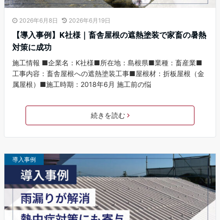
2026年6月8日
2026年6月19日
【導入事例】K社様｜畜舎屋根の遮熱塗装で家畜の暑熱
対策に成功
施工情報 ■企業名：K社様■所在地：島根県■業種：畜産業■
工事内容：畜舎屋根への遮熱塗装工事■屋根材：折板屋根（金
属屋根）■施工時期：2018年6月 施工前の悩
続きを読む
導入事例