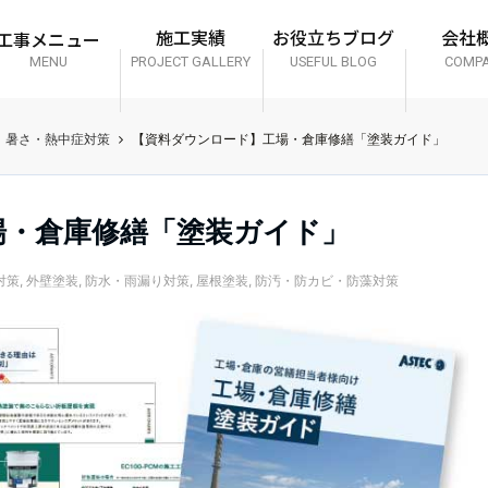
工事メニュー
施工実績
お役立ちブログ
会社
MENU
PROJECT GALLERY
USEFUL BLOG
COMP
暑さ・熱中症対策
【資料ダウンロード】工場・倉庫修繕「塗装ガイド」
場・倉庫修繕「塗装ガイド」
対策
,
外壁塗装
,
防水・雨漏り対策
,
屋根塗装
,
防汚・防カビ・防藻対策