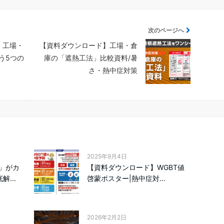
次のページへ
】工場・
【資料ダウンロード】工場・倉
う5つの
庫の「遮熱工法」比較資料/暑
さ・熱中症対策
2025年9月4日
」がカ
【資料ダウンロード】WGBT値
...
啓蒙ポスター|熱中症対...
2026年2月2日