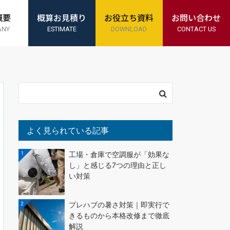
概要
概算お見積り
お役立ち資料
お問い合わせ
ANY
ESTIMATE
DOWNLOAD
CONTACT US
よく見られている記事
1
工場・倉庫で空調服が「効果な
し」と感じる7つの理由と正し
い対策
2
プレハブの暑さ対策｜即実行で
きるものから本格改修まで徹底
解説