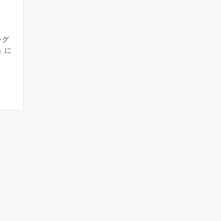
ッグ
」に