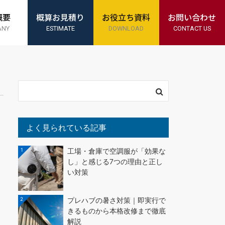
概要
概算お見積り
お役立ち資料
お問い合わせ
ANY
ESTIMATE
DOWNLOAD
CONTACT US
よく見られている記事
1
工場・倉庫で空調服が「効果な
し」と感じる7つの理由と正し
い対策
2
プレハブの暑さ対策｜即実行で
きるものから本格改修まで徹底
解説