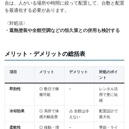
合は、人がいる場所や時間に絞って配置して、台数と配置
を最適化する必要があります。
〈対処法〉
・遮熱塗装や全館空調などの恒久策との併用も検討する
メリット・デメリットの総括表
項目
メリット
デメリット
対処のポイ
ント
即効性
◎ 数日で稼
–
レンタル活
働可能
用で更に短
縮
冷却効果
◎ 局所で体
△ 全館は冷
配置設計で
感大幅改善
えない
最大化
柔軟性
◎ 移動・増
–
季節・ライ