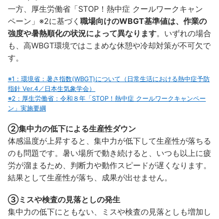
一方、厚生労働省「STOP！熱中症 クールワークキャン
ペーン」※2に基づく
職場向けのWBGT基準値は、作業の
強度や暑熱順化の状況によって異なります
。いずれの場合
も、高WBGT環境ではこまめな休憩や冷却対策が不可欠で
す。
※1：環境省：暑さ指数(WBGT)について（日常生活における熱中症予防
指針 Ver.4／日本生気象学会）
※2：厚生労働省：令和８年「STOP！熱中症 クールワークキャンペー
ン」実施要綱
②集中力の低下による生産性ダウン
体感温度が上昇すると、集中力が低下して生産性が落ちる
のも問題です。暑い場所で動き続けると、いつも以上に疲
労が溜まるため、判断力や動作スピードが遅くなります。
結果として生産性が落ち、成果が出せません。
③ミスや検査の見落としの発生
集中力の低下にともない、ミスや検査の見落としも増加し