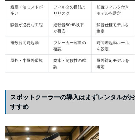
粉塵・油ミストが
フィルタの目詰ま
前置フィルタ付き
多い
りリスク
モデルを選定
静音が必要な工程
運転音50dB以下
静音仕様モデルを
が目安
選定
複数台同時起動
ブレーカー容量の
時間差起動ルール
確認
を設定
屋外・半屋外環境
防水・耐候性の確
屋外対応モデルを
認
選定
スポットクーラーの導入はまずレンタルがお
すすめ