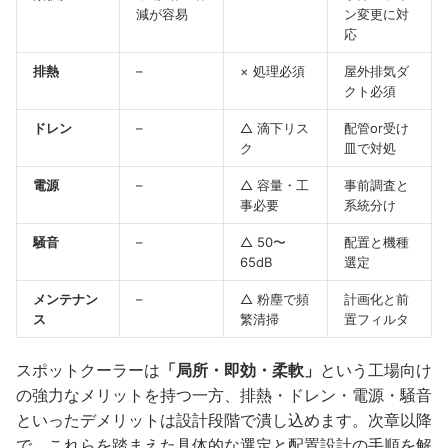
減が容易
ン変更に対
応
排熱
–
× 処理必須
屋外排気ダ
クト必須
ドレン
–
△ 滴下リス
配管or受け
ク
皿で対処
電源
–
△ 容量・工
事前調査と
事必要
系統分け
騒音
–
△ 50〜
配置と機種
65dB
選定
メンテナン
–
△ 粉塵で頻
計画化と前
ス
繁清掃
置フィルタ
スポットクーラーは
「局所・即効・柔軟」
という工場向け
の強力なメリットを持つ一方、排熱・ドレン・電源・騒音
といったデメリットは設計段階で潰し込めます。次章以降
で、これらを踏まえた具体的な選定と配置設計の手順を解