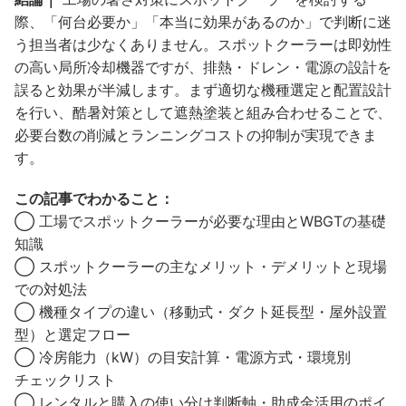
際、「何台必要か」「本当に効果があるのか」で判断に迷
う担当者は少なくありません。スポットクーラーは即効性
の高い局所冷却機器ですが、排熱・ドレン・電源の設計を
誤ると効果が半減します。まず適切な機種選定と配置設計
を行い、酷暑対策として遮熱塗装と組み合わせることで、
必要台数の削減とランニングコストの抑制が実現できま
す。
この記事でわかること：
◯ 工場でスポットクーラーが必要な理由とWBGTの基礎
知識
◯ スポットクーラーの主なメリット・デメリットと現場
での対処法
◯ 機種タイプの違い（移動式・ダクト延長型・屋外設置
型）と選定フロー
◯ 冷房能力（kW）の目安計算・電源方式・環境別
チェックリスト
◯ レンタルと購入の使い分け判断軸・助成金活用のポイ