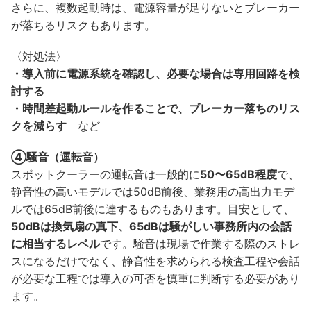
さらに、複数起動時は、電源容量が足りないとブレーカー
が落ちるリスクもあります。
〈対処法〉
・導入前に電源系統を確認し、必要な場合は専用回路を検
討する
・時間差起動ルールを作ることで、ブレーカー落ちのリス
クを減らす
など
④騒音（運転音）
スポットクーラーの運転音は一般的に
50〜65dB程度
で、
静音性の高いモデルでは50dB前後、業務用の高出力モデ
ルでは65dB前後に達するものもあります。目安として、
50dBは換気扇の真下、65dBは騒がしい事務所内の会話
に相当するレベル
です。騒音は現場で作業する際のストレ
スになるだけでなく、静音性を求められる検査工程や会話
が必要な工程では導入の可否を慎重に判断する必要があり
ます。