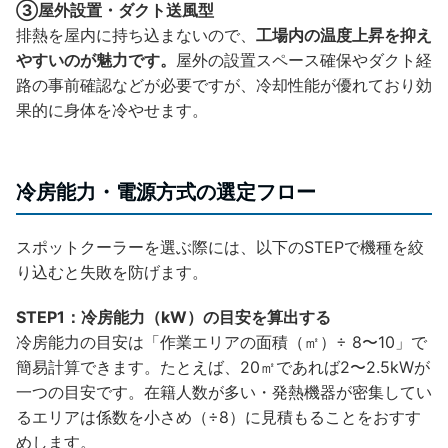
③屋外設置・ダクト送風型
排熱を屋内に持ち込まないので、
工場内の温度上昇を抑え
やすいのが魅力です。
屋外の設置スペース確保やダクト経
路の事前確認などが必要ですが、冷却性能が優れており効
果的に身体を冷やせます。
冷房能力・電源方式の選定フロー
スポットクーラーを選ぶ際には、以下のSTEPで機種を絞
り込むと失敗を防げます。
STEP1：冷房能力（kW）の目安を算出する
冷房能力の目安は「作業エリアの面積（㎡）÷ 8〜10」で
簡易計算できます。たとえば、20㎡であれば2〜2.5kWが
一つの目安です。在籍人数が多い・発熱機器が密集してい
るエリアは係数を小さめ（÷8）に見積もることをおすす
めします。