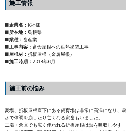
施工情報
■企業名：
K社様
■所在地：
島根県
■業種：
畜産業
■工事内容：
畜舎屋根への遮熱塗装工事
■屋根材：
折板屋根（金属屋根）
■施工時期：
2018年6月
施工前の悩み
夏場、折板屋根直下にある飼育場は非常に高温になり、暑
さで体調を崩したり亡くなる家畜もいました。
工場・倉庫でも広く使われる折板屋根は熱を吸収しやす