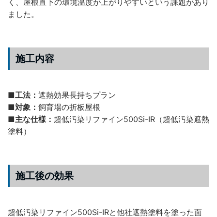
く、屋根直下の環境温度が上がりやすいという課題があり
ました。
施工内容
■工法：
遮熱効果長持ちプラン
■対象：
飼育場の折板屋根
■主な仕様：
超低汚染リファイン500Si-IR（超低汚染遮熱
塗料）
施工後の効果
超低汚染リファイン500Si-IRと他社遮熱塗料を塗った面