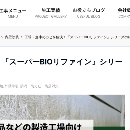
工事メニュー
施工実績
お役立ちブログ
会社
MENU
PROJECT GALLERY
USEFUL BLOG
COMP
内壁塗装
工場・倉庫のカビを解決！『スーパーBIOリファイン』シリーズの
『スーパーBIOリファイン』シリー
類
,
外壁塗装
,
防汚・防カビ・防藻対策