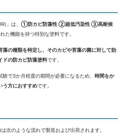
IR)」は、
①防カビ防藻性 ②超低汚染性 ③高耐候
優れた機能を持つ特別な塗料です。
苔藻の種類を特定し、そのカビや苔藻の菌に対して効
イドの防カビ防藻塗料
です。
試験で3か月程度の期間が必要になるため、
時間をか
いう方におすすめ
です。
IR)は次のような流れで製造および出荷されます。