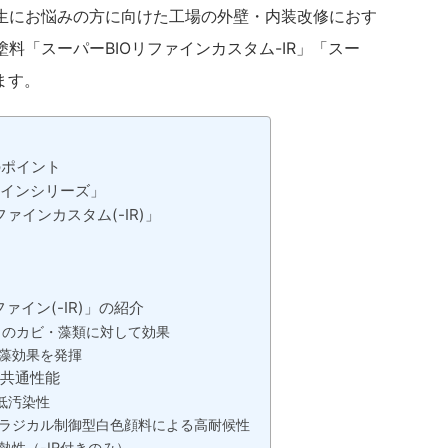
生にお悩みの方に向けた工場の外壁・内装改修におす
料「スーパーBIOリファインカスタム-IR」「スー
ます。
のポイント
ァインシリーズ」
ァインカスタム(-IR)」
イン(-IR)」の紹介
ものカビ・藻類に対して効果
藻効果を発揮
の共通性能
低汚染性
ラジカル制御型白色顔料による高耐候性
性（-IR付きのみ）