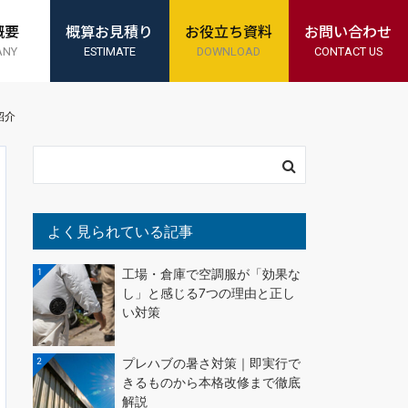
概要
概算お見積り
お役立ち資料
お問い合わせ
ANY
ESTIMATE
DOWNLOAD
CONTACT US
紹介
よく見られている記事
1
工場・倉庫で空調服が「効果な
し」と感じる7つの理由と正し
い対策
2
プレハブの暑さ対策｜即実行で
きるものから本格改修まで徹底
解説