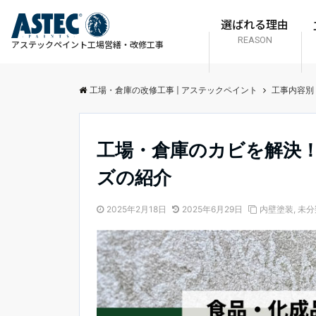
選ばれる理由
REASON
アステックペイント
工場営繕・改修工事
工場・倉庫の改修工事 | アステックペイント
工事内容別
工場・倉庫のカビを解決！
ズの紹介
2025年2月18日
2025年6月29日
内壁塗装
,
未分