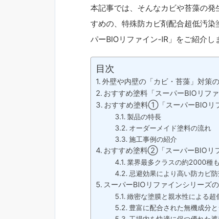
本記事では、そんなカビや苔藻の発
すめの、特殊防カビ剤配合超低汚染塗
パーBIOリファイン-IR」をご紹介し
目次
外壁や内壁の「カビ・苔藻」対策
おすすめ塗料「スーパーBIOリフ
おすすめ塗料①「スーパーBIOリフ
製品の特長
オーダーメイド塗料の流れ
施工事例の紹介
おすすめ塗料②「スーパーBIOリファ
業界最多クラスの約2000種
忌避効果により高い防カビ防
スーパーBIOリファインシリーズ
緻密な塗膜と親水性による超
豊富に配合された無機成分と
工場内を快適に保つ優れた遮熱