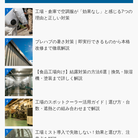
1
工場・倉庫で空調服が「効果なし」と感じる7つの
理由と正しい対策
2
プレハブの暑さ対策｜即実行できるものから本格
改修まで徹底解説
3
【食品工場向け】結露対策の方法6選｜換気・除湿
機・塗装まで詳しく解説
4
工場のスポットクーラー活用ガイド｜選び方・台
数・遮熱との組み合わせまで解説
5
工場ミスト導入で失敗しない！効果と選び方、注