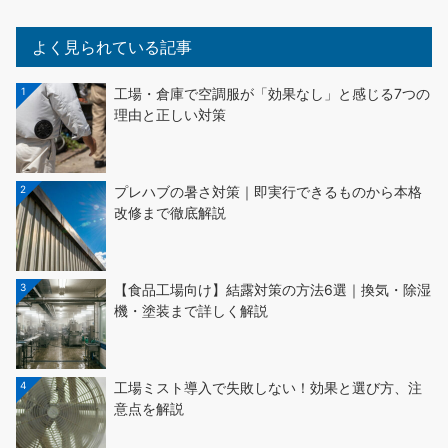
よく見られている記事
1
工場・倉庫で空調服が「効果なし」と感じる7つの
理由と正しい対策
2
プレハブの暑さ対策｜即実行できるものから本格
改修まで徹底解説
3
【食品工場向け】結露対策の方法6選｜換気・除湿
機・塗装まで詳しく解説
4
工場ミスト導入で失敗しない！効果と選び方、注
意点を解説