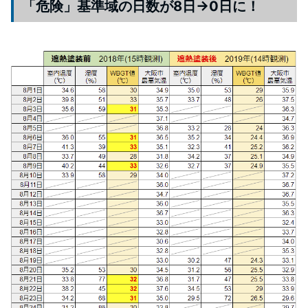
「危険」基準域の日数が8日→0日に！