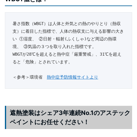
暑さ指数（WBGT）は人体と外気との熱のやりとり（熱収
支）に着目した指標で、人体の熱収支に与える影響の大き
い ①湿度、 ②日射・輻射(ふくしゃ)など周辺の熱環
境、 ③気温の３つを取り入れた指標です。

WBGTが28℃を超えると熱中症「厳重警戒」、31℃を超え
ると「危険」とされています。

＜参考＞環境省　
熱中症予防情報サイトより
遮熱塗装は
シェア3年連続No.1の
アステック
ペイントにお任せください！